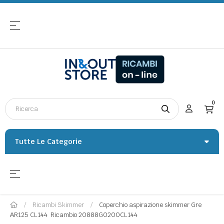
navigazione Toggle
☰
0
Tutte Le Categorie
navigazione Toggle
☰
Ricambi Skimmer
Coperchio aspirazione skimmer Gre
AR125 CL144  Ricambio 20888G0200CL144